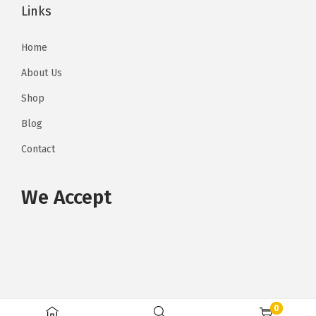
Links
M
5
8
.
Home
5
0
.
0
About Us
0
.
Shop
0
Blog
.
Contact
We Accept
0