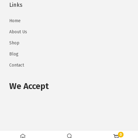
Links
M
5
8
.
Home
5
0
.
0
About Us
0
.
Shop
0
Blog
.
Contact
We Accept
0