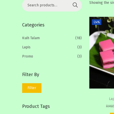
S
Showing the si
t
t
Search
e
i
a
o
-24%
r
Categories
n
c
h
Kuih Talam
(18)
f
Lapis
(3)
o
Promo
(3)
r
:
>
Filter By
M
M
Filter
i
a
La
n
x
Product Tags
RM
8
p
p