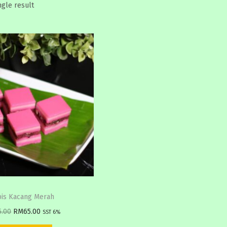
ngle result
pis Kacang Merah
O
C
5.00
RM
65.00
SST 6%
r
u