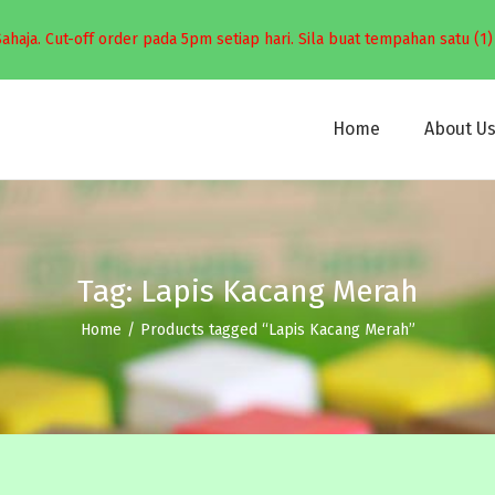
a. Cut-off order pada 5pm setiap hari. Sila buat tempahan satu (1) 
Home
About U
Tag:
Lapis Kacang Merah
Home
/
Products tagged “Lapis Kacang Merah”