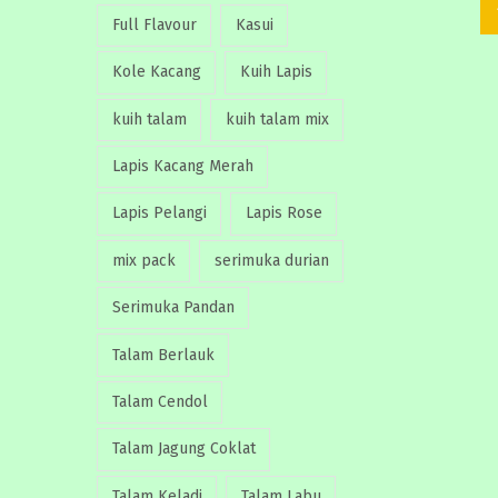
r
r
Full Flavour
Kasui
i
i
c
c
Kole Kacang
Kuih Lapis
e
e
kuih talam
kuih talam mix
Lapis Kacang Merah
Lapis Pelangi
Lapis Rose
mix pack
serimuka durian
Serimuka Pandan
Talam Berlauk
Talam Cendol
Talam Jagung Coklat
Talam Keladi
Talam Labu