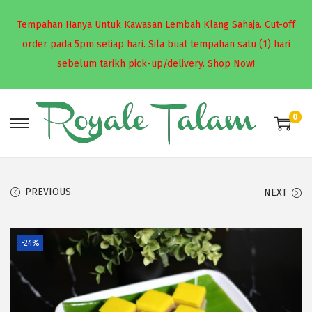
Tempahan Hanya Untuk Kawasan Lembah Klang Sahaja. Cut-off
order pada 5pm setiap hari. Sila buat tempahan satu (1) hari
sebelum tarikh pick-up/delivery.
Shop Now!
0
S
S
k
k
i
i
p
p
PREVIOUS
NEXT
t
t
o
o
-24%
n
c
a
o
v
n
i
t