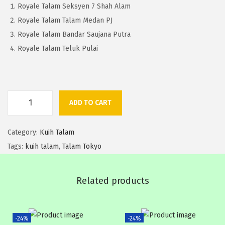
Royale Talam Seksyen 7 Shah Alam
r
i
Royale Talam Talam Medan PJ
i
c
Royale Talam Bandar Saujana Putra
c
e
Royale Talam Teluk Pulai
e
i
w
s
a
:
s
R
ADD TO CART
T
:
M
a
R
6
Category:
Kuih Talam
l
M
5
Tags:
kuih talam
,
Talam Tokyo
a
8
.
m
5
0
T
.
Related products
0
o
0
.
k
0
-24%
-24%
y
.