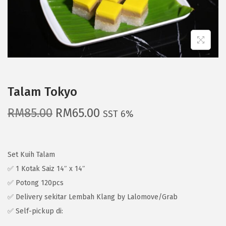
g
e
a
n
t
t
i
o
n
Talam Tokyo
O
C
RM
85.00
RM
65.00
SST 6%
r
u
i
r
g
r
Set Kuih Talam
i
e
✅ 1 Kotak Saiz 14″ x 14″
n
n
✅ Potong 120pcs
a
t
✅ Delivery sekitar Lembah Klang by Lalomove/Grab
l
p
✅ Self-pickup di:
p
r